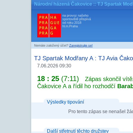
Národní házená Čakovice
:: TJ Spartak Mod
na provoz našeho
sportoviště přispívá
od roku 2018
hl.m.Praha
Nemáte založený účet?
Zaregistrujte se!
TJ Spartak Modřany A
:
TJ Avia Čako
7.06.2026 09:30
18 : 25
(7:11)
Zápas skončil vít
Čakovice A a řídil ho rozhodčí
Bara
Výsledky tipování
Pro tento zápas se nenašel žá
Další střetnutí těchto družstev