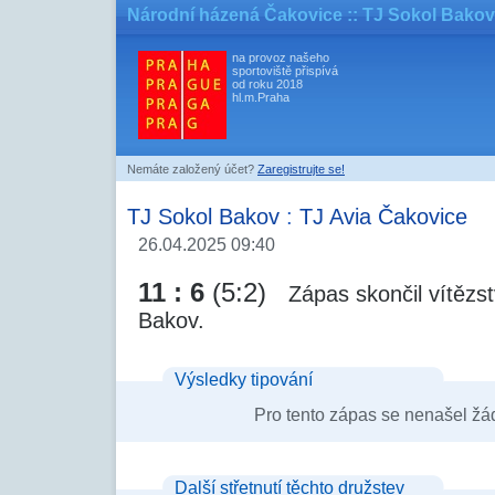
Národní házená Čakovice
:: TJ Sokol Bakov
na provoz našeho
sportoviště přispívá
od roku 2018
hl.m.Praha
Nemáte založený účet?
Zaregistrujte se!
TJ Sokol Bakov
:
TJ Avia Čakovice
26.04.2025 09:40
11 : 6
(5:2)
Zápas skončil vítězs
Bakov.
Výsledky tipování
Pro tento zápas se nenašel žá
Další střetnutí těchto družstev