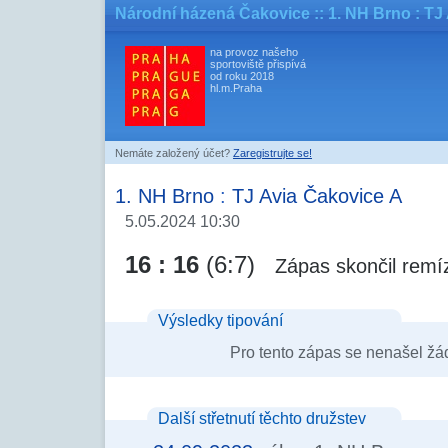
Národní házená Čakovice
:: 1. NH Brno : TJ
na provoz našeho
sportoviště přispívá
od roku 2018
hl.m.Praha
Nemáte založený účet?
Zaregistrujte se!
1. NH Brno
:
TJ Avia Čakovice A
5.05.2024 10:30
16 : 16
(6:7)
Zápas skončil remí
Výsledky tipování
Pro tento zápas se nenašel žá
Další střetnutí těchto družstev