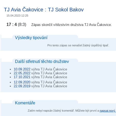
TJ Avia Čakovice
:
TJ Sokol Bakov
15.04.2023 12:25
17 : 4
(8:3)
Zápas skončil vítězstvím družstva TJ Avia Čakovice.
Výsledky tipování
Pro tento zápas se nenašel žádný úspěšný tipař.
Další střetnutí těchto družstev
10.09.2022
výhra TJ Avia Čakovice
22.05.2022
výhra TJ Avia Čakovice
17.10.2021
výhra TJ Avia Čakovice
12.09.2020
výhra TJ Avia Čakovice
22.09.2019
výhra TJ Avia Čakovice
Komentáře
Zatím nebyl napsán žádný komentář. Můžete být první a
napsat nový