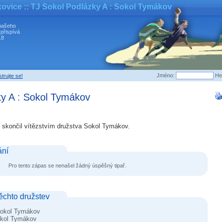
kovice
:: TJ Sokol Podlázky A : Sokol Tymákov
našeho
 přispívá
18
Jméno:
He
trujte se!
ky A
:
Sokol Tymákov
 skončil vítězstvím družstva Sokol Tymákov.
ání
Pro tento zápas se nenašel žádný úspěšný tipař.
těchto družstev
okol Tymákov
kol Tymákov