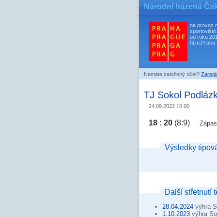
Národní házená Ča
na provoz 
sportoviště
od roku 20
hl.m.Praha
Nemáte založený účet?
Zaregis
TJ Sokol Podláz
24.09.2022 16:00
18 : 20
(8:9)
Zápas
Výsledky tipov
Další střetnutí 
28.04.2024
výhra S
1.10.2023
výhra So