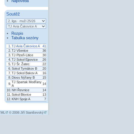
Nápověda
Soutěž
Rozpis
Tabulka sezóny
1.
TJ Avia Čakovice A
41
2.
TJ Všenice
36
3.
TJ Plzeň-Litice
30
4.
TJ Sokol Ejpovice
26
5.
TJ Šr. Žatec
22
6.
Sokol Tymákov B
20
7.
TJ Sokol Bakov A
16
8.
Dioss Nýřany B
15
TJ Spartak Modřany
9.
14
A
10.
NH Řevnice
14
11.
Sokol Blovice
13
12.
KNH Spoje A
7
HTML
© 2006
Jiří Staniševský