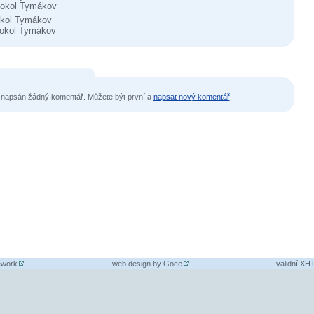
okol Tymákov
kol Tymákov
okol Tymákov
 napsán žádný komentář. Můžete být první a
napsat nový komentář
.
ework
web design by
Goce
validní X