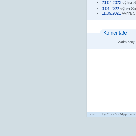
23.04.2023
výhra S
9.04.2022
výhra So
11.09.2021
výhra S
Komentáře
Zatím nebyl
powered by
Goce's GApp fram