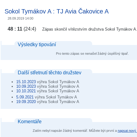
Sokol Tymákov A
:
TJ Avia Čakovice A
28.09.2019 14:00
48 : 11
(24:4)
Zápas skončil vítězstvím družstva Sokol Tymákov A
Výsledky tipování
Pro tento zápas se nenašel žádný úspěšný tipař.
Další střetnutí těchto družstev
15.10.2023
výhra Sokol Tymákov A
10.09.2023
výhra Sokol Tymákov A
10.10.2021
výhra Sokol Tymákov A
5.09.2021
výhra Sokol Tymákov A
19.09.2020
výhra Sokol Tymákov A
Komentáře
Zatím nebyl napsán žádný komentář. Můžete být první a
napsat nový