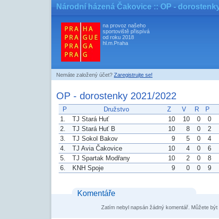
Národní házená Čakovice
:: OP - dorostenk
na provoz našeho
sportoviště přispívá
od roku 2018
hl.m.Praha
Nemáte založený účet?
Zaregistrujte se!
OP - dorostenky 2021/2022
P
Družstvo
Z
V
R
P
1.
TJ Stará Huť
10
10
0
0
2.
TJ Stará Huť B
10
8
0
2
3.
TJ Sokol Bakov
9
5
0
4
4.
TJ Avia Čakovice
10
4
0
6
5.
TJ Spartak Modřany
10
2
0
8
6.
KNH Spoje
9
0
0
9
Komentáře
Zatím nebyl napsán žádný komentář. Můžete být 