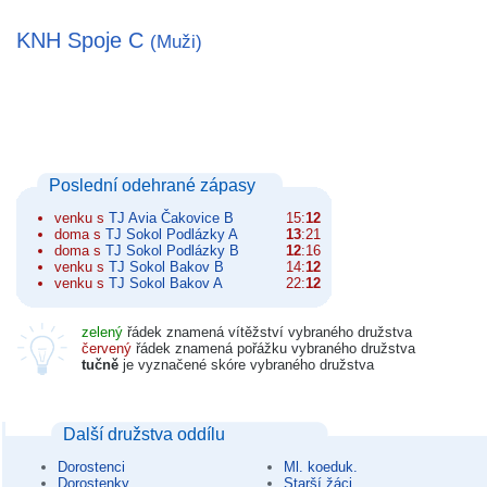
KNH Spoje C
(Muži)
Poslední odehrané zápasy
venku s
TJ Avia Čakovice B
15:
12
doma s
TJ Sokol Podlázky A
13
:21
doma s
TJ Sokol Podlázky B
12
:16
venku s
TJ Sokol Bakov B
14:
12
venku s
TJ Sokol Bakov A
22:
12
zelený
řádek znamená vítěžství vybraného družstva
červený
řádek znamená pořážku vybraného družstva
tučně
je vyznačené skóre vybraného družstva
Další družstva oddílu
Dorostenci
Ml. koeduk.
Dorostenky
Starší žáci