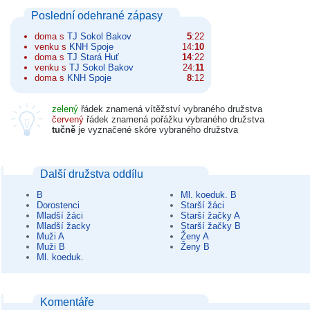
Poslední odehrané zápasy
doma s
TJ Sokol Bakov
5
:22
venku s
KNH Spoje
14:
10
doma s
TJ Stará Huť
14
:22
venku s
TJ Sokol Bakov
24:
11
doma s
KNH Spoje
8
:12
zelený
řádek znamená vítěžství vybraného družstva
červený
řádek znamená pořážku vybraného družstva
tučně
je vyznačené skóre vybraného družstva
Další družstva oddílu
B
Ml. koeduk. B
Dorostenci
Starší žáci
Mladší žáci
Starší žačky A
Mladší žacky
Starší žačky B
Muži A
Ženy A
Muži B
Ženy B
Ml. koeduk.
Komentáře