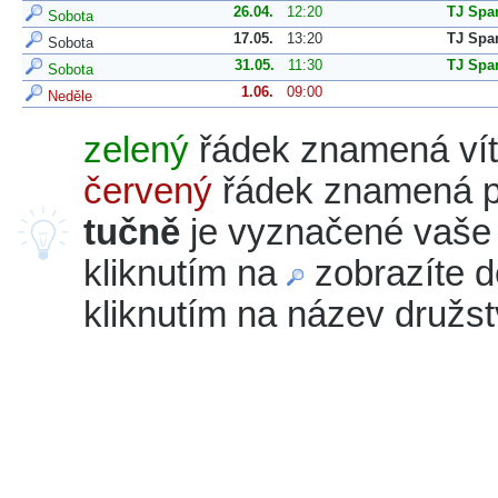
26.04.
12:20
TJ Spa
Sobota
17.05.
13:20
TJ Spa
Sobota
31.05.
11:30
TJ Spa
Sobota
1.06.
09:00
Neděle
zelený
řádek znamená vít
červený
řádek znamená p
tučně
je vyznačené vaše 
kliknutím na
zobrazíte d
kliknutím na název družstv