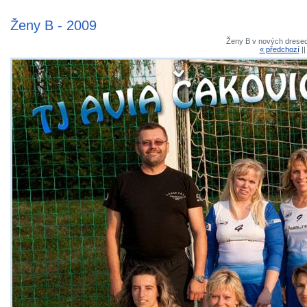
Ženy B - 2009
Ženy B v nových drese
« předchozí
|