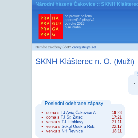
Národní házená Čakovice
:: SKNH Klášterec
na provoz našeho
sportoviště přispívá
od roku 2018
hl.m.Praha
Nemáte založený účet?
Zaregistrujte se!
SKNH Klášterec n. O.
(Muži)
Poslední odehrané zápasy
doma s
TJ Avia Čakovice A
19
:23
doma s
TJ Šr. Žatec
17
:21
venku s
TJ Litohlavy
21:
11
venku s
Sokol Osek u Rok.
22:
17
venku s
NH Řevnice
18:
11