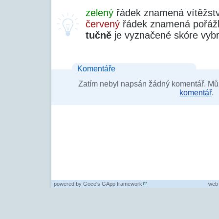
zelený
řádek znamená vítěžstv
červený
řádek znamená pořážk
tučně
je vyznačené skóre vyb
Komentáře
Zatím nebyl napsán žádný komentář. Můž
komentář
.
powered by
Goce's GApp framework
web 