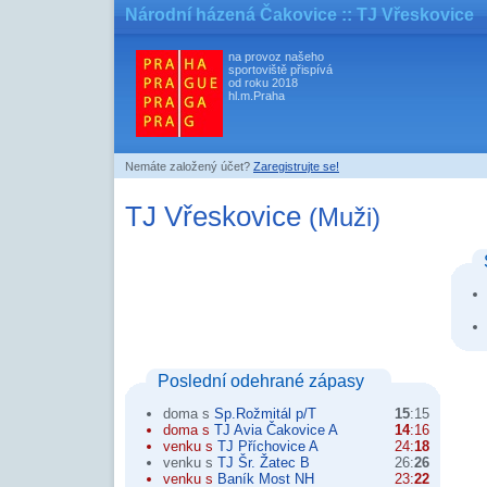
Národní házená Čakovice
:: TJ Vřeskovice
na provoz našeho
sportoviště přispívá
od roku 2018
hl.m.Praha
Nemáte založený účet?
Zaregistrujte se!
TJ Vřeskovice
(Muži)
Poslední odehrané zápasy
doma s
Sp.Rožmitál p/T
15
:15
doma s
TJ Avia Čakovice A
14
:16
venku s
TJ Příchovice A
24:
18
venku s
TJ Šr. Žatec B
26:
26
venku s
Baník Most NH
23:
22