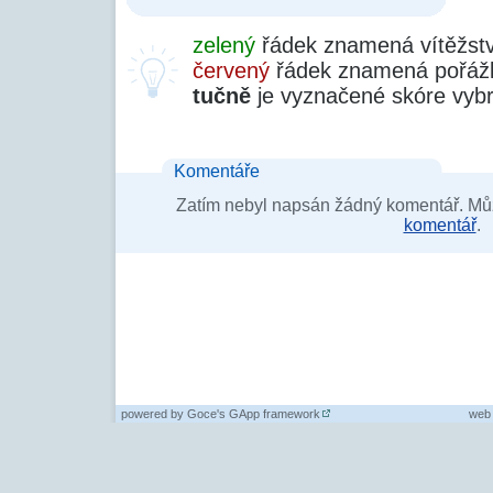
zelený
řádek znamená vítěžstv
červený
řádek znamená pořážk
tučně
je vyznačené skóre vyb
Komentáře
Zatím nebyl napsán žádný komentář. Můž
komentář
.
powered by
Goce's GApp framework
web 